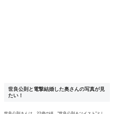
世良公則と電撃結婚した奥さんの写真が見
たい！
世良公則さんは、22歳の頃、”世良公則＆ツイスト”とし