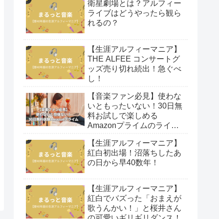
衛星劇場とは？アルフィー
ライブはどうやったら観ら
れるの？
【生涯アルフィーマニア】
THE ALFEE コンサートグ
ッズ売り切れ続出！急ぐべ
し！
【音楽ファン必見】使わな
いともったいない！30日無
料お試しで楽しめる
Amazonプライムのライブ
映像！
【生涯アルフィーマニア】
紅白初出場！沼落ちしたあ
の日から早40数年！
【生涯アルフィーマニア】
紅白でバズった「おまえが
歌うんかい！」と桜井さん
の可愛いギリギリダンス！