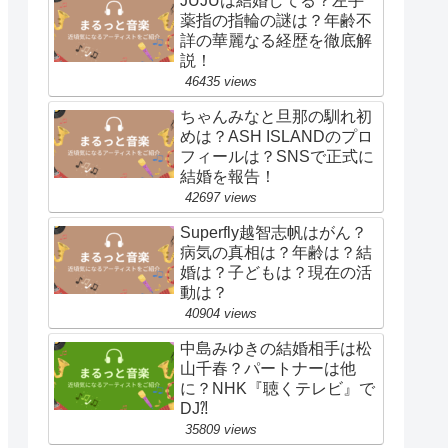
JUJUは結婚してる？左手
薬指の指輪の謎は？年齢不
詳の華麗なる経歴を徹底解
説！
46435 views
ちゃんみなと旦那の馴れ初
めは？ASH ISLANDのプロ
フィールは？SNSで正式に
結婚を報告！
42697 views
Superfly越智志帆はがん？
病気の真相は？年齢は？結
婚は？子どもは？現在の活
動は？
40904 views
中島みゆきの結婚相手は松
山千春？パートナーは他
に？NHK『聴くテレビ』で
DJ⁈
35809 views