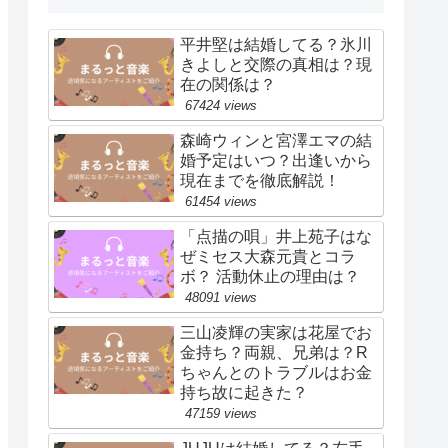
平井堅は結婚してる？氷川
きよしと交際の真相は？現
在の関係は？
67424 views
森崎ウィンと宮澤エマの結
婚予定はいつ？出逢いから
現在までを徹底解説！
61454 views
「点描の唄」井上苑子はな
ぜミセス大森元貴とコラ
ボ？ 活動休止の理由は？
48091 views
三山凌輝の実家は花屋でお
金持ち？両親、兄弟は？R
ちゃんとのトラブルはお金
持ち故に起きた？
47159 views