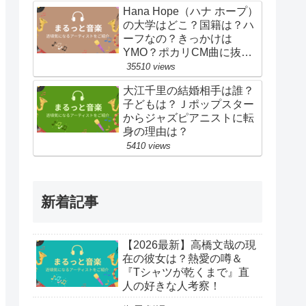
Hana Hope（ハナ ホープ）
の大学はどこ？国籍は？ハ
ーフなの？きっかけは
YMO？ポカリCM曲に抜
擢！
35510 views
大江千里の結婚相手は誰？
子どもは？Ｊポップスター
からジャズピアニストに転
身の理由は？
5410 views
新着記事
【2026最新】高橋文哉の現
在の彼女は？熱愛の噂＆
『Tシャツが乾くまで』直
人の好きな人考察！