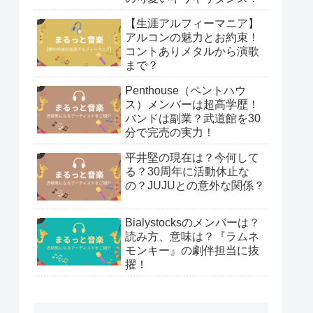
【生涯アルフィーマニア】
アルコンの魅力とお約束！
コントありメタルから演歌
まで？
Penthouse（ペントハウ
ス）メンバーは超高学歴！
バンドは副業？武道館を30
分で完売の実力！
平井堅の現在は？今何して
る？30周年に活動休止な
の？JUJUとの意外な関係？
Bialystocksのメンバーは？
読み方、意味は？『ラムネ
モンキー』の劇伴担当に抜
擢！