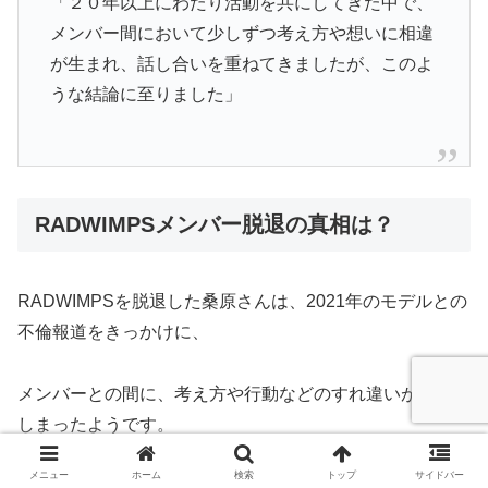
「２０年以上にわたり活動を共にしてきた中で、
メンバー間において少しずつ考え方や想いに相違
が生まれ、話し合いを重ねてきましたが、このよ
うな結論に至りました」
RADWIMPSメンバー脱退の真相は？
RADWIMPSを脱退した桑原さんは、2021年のモデルとの
不倫報道をきっかけに、
メンバーとの間に、考え方や行動などのすれ違いが生じて
しまったようです。
メニュー
ホーム
検索
トップ
サイドバー
特に、野田洋次郎さんとが怒りを覚える事柄がいくつか重