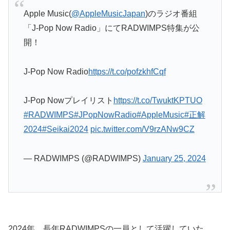
Apple Music(
@AppleMusicJapan
)のラジオ番組
「J-Pop Now Radio」にてRADWIMPS特集が公
開！
J-Pop Now Radio
https://t.co/pofzkhfCqf
J-Pop Nowプレイリスト
https://t.co/TwuktKPTUO
#RADWIMPS
#JPopNowRadio
#AppleMusic
#正解
2024
#Seikai2024
pic.twitter.com/V9rzANw9CZ
— RADWIMPS (@RADWIMPS)
January 25, 2024
2024年、長年RADWIMPSの一員として活躍していた、