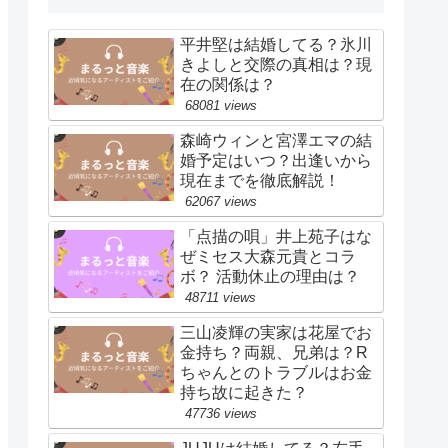
平井堅は結婚してる？氷川
きよしと交際の真相は？現
在の関係は？
68081 views
森崎ウィンと宮澤エマの結
婚予定はいつ？出逢いから
現在までを徹底解説！
62067 views
「点描の唄」井上苑子はな
ぜミセス大森元貴とコラ
ボ？ 活動休止の理由は？
48711 views
三山凌輝の実家は花屋でお
金持ち？両親、兄弟は？R
ちゃんとのトラブルはお金
持ち故に起きた？
47736 views