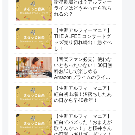
衛星劇場とは？アルフィー
ライブはどうやったら観ら
れるの？
【生涯アルフィーマニア】
THE ALFEE コンサートグ
ッズ売り切れ続出！急ぐべ
し！
【音楽ファン必見】使わな
いともったいない！30日無
料お試しで楽しめる
Amazonプライムのライブ
映像！
【生涯アルフィーマニア】
紅白初出場！沼落ちしたあ
の日から早40数年！
【生涯アルフィーマニア】
紅白でバズった「おまえが
歌うんかい！」と桜井さん
の可愛いギリギリダンス！