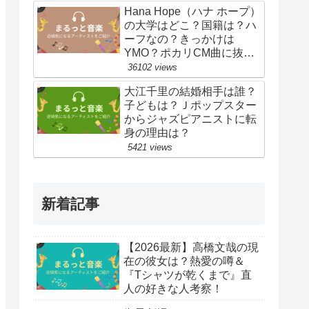
Hana Hope（ハナ ホープ）
の大学はどこ？国籍は？ハ
ーフなの？きっかけは
YMO？ポカリCM曲に抜
擢！
36102 views
大江千里の結婚相手は誰？
子どもは？Ｊポップスター
からジャズピアニストに転
身の理由は？
5421 views
新着記事
【2026最新】高橋文哉の現
在の彼女は？熱愛の噂＆
『Tシャツが乾くまで』直
人の好きな人考察！