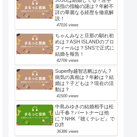
JUJUは結婚してる？左手
薬指の指輪の謎は？年齢不
詳の華麗なる経歴を徹底解
説！
47016 views
ちゃんみなと旦那の馴れ初
めは？ASH ISLANDのプロ
フィールは？SNSで正式に
結婚を報告！
42706 views
Superfly越智志帆はがん？
病気の真相は？年齢は？結
婚は？子どもは？現在の活
動は？
41500 views
中島みゆきの結婚相手は松
山千春？パートナーは他
に？NHK『聴くテレビ』で
DJ⁈
36386 views