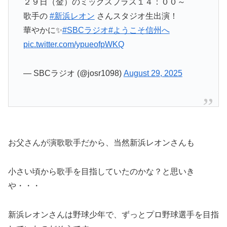
２９日（金）のミックスプラス１４：００～
歌手の
#新浜レオン
さんスタジオ生出演！
華やかに✨
#SBCラジオ
#ようこそ信州へ
pic.twitter.com/ypueofpWKQ
— SBCラジオ (@josr1098)
August 29, 2025
お父さんが演歌歌手だから、当然新浜レオンさんも
小さい頃から歌手を目指していたのかな？と思いき
や・・・
新浜レオンさんは野球少年で、ずっとプロ野球選手を目指