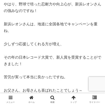
やはり、野球で培った忍耐力や向上心が、新浜レオンさん
の強みなのですね！
新浜レオンさんは、地道に全国各地でキャンペーンを重
ね、
少しずつ応援してくれる方が増え、
その年の日本レコード大賞で、新人賞を受賞することがで
きました！
苦労が実って本当に良かったですね。
お父さん、お母さんも喜ばれたことでしょう～
メニュー
ホーム
検索
トップ
サイドバー
新浜レオンさんは、2023年、「捕まえて、今夜。」の、