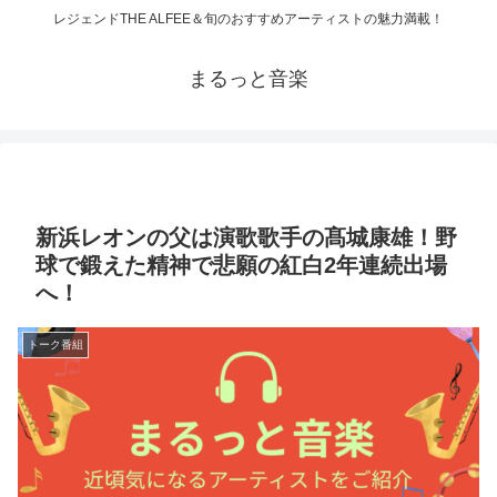
レジェンドTHE ALFEE＆旬のおすすめアーティストの魅力満載！
まるっと音楽
新浜レオンの父は演歌歌手の髙城康雄！野
球で鍛えた精神で悲願の紅白2年連続出場
へ！
トーク番組