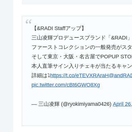
【&RADI Staffアップ】
三山凌輝プロデュースブランド「&RADI
ファーストコレクションの一般発売がス
そして東京・大阪・名古屋でPOPUP STO
本人直筆サイン入りチェキが当たるキャ
詳細は⤵
https://t.co/eTEVXRAraH
@andRAD
pic.twitter.com/cBt6GWO8Xg
— 三山凌輝 (@ryokimiyama0426)
April 26