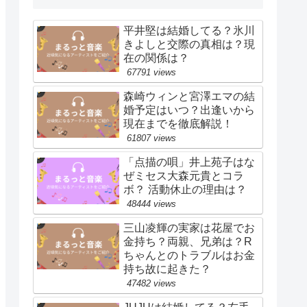
平井堅は結婚してる？氷川
きよしと交際の真相は？現
在の関係は？
67791 views
森崎ウィンと宮澤エマの結
婚予定はいつ？出逢いから
現在までを徹底解説！
61807 views
「点描の唄」井上苑子はな
ぜミセス大森元貴とコラ
ボ？ 活動休止の理由は？
48444 views
三山凌輝の実家は花屋でお
金持ち？両親、兄弟は？R
ちゃんとのトラブルはお金
持ち故に起きた？
47482 views