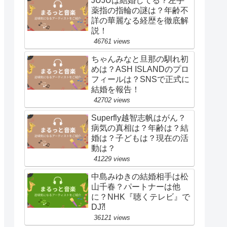
JUJUは結婚してる？左手
薬指の指輪の謎は？年齢不
詳の華麗なる経歴を徹底解
説！
46761 views
ちゃんみなと旦那の馴れ初
めは？ASH ISLANDのプロ
フィールは？SNSで正式に
結婚を報告！
42702 views
Superfly越智志帆はがん？
病気の真相は？年齢は？結
婚は？子どもは？現在の活
動は？
41229 views
中島みゆきの結婚相手は松
山千春？パートナーは他
に？NHK『聴くテレビ』で
DJ⁈
36121 views