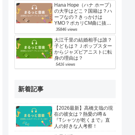
Hana Hope（ハナ ホープ）
の大学はどこ？国籍は？ハ
ーフなの？きっかけは
YMO？ポカリCM曲に抜
擢！
35846 views
大江千里の結婚相手は誰？
子どもは？Ｊポップスター
からジャズピアニストに転
身の理由は？
5416 views
新着記事
【2026最新】高橋文哉の現
在の彼女は？熱愛の噂＆
『Tシャツが乾くまで』直
人の好きな人考察！