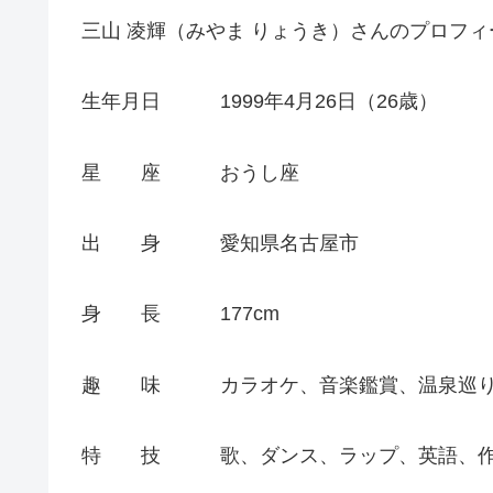
三山 凌輝（みやま りょうき）さんのプロフ
生年月日 1999年4月26日（26歳）
星 座 おうし座
出 身 愛知県名古屋市
身 長 177cm
趣 味 カラオケ、音楽鑑賞、温泉巡り
特 技 歌、ダンス、ラップ、英語、作