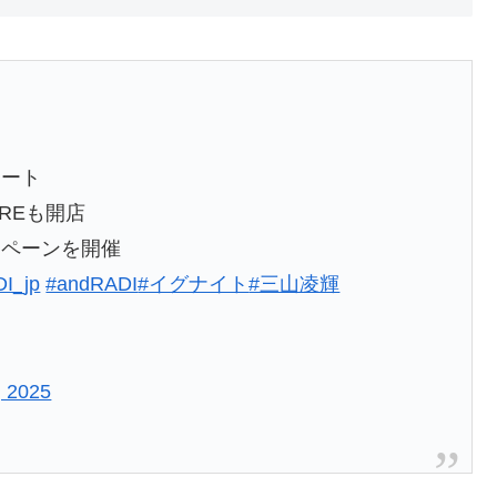
」
タート
REも開店
ンペーンを開催
I_jp
#andRADI
#イグナイト
#三山凌輝
, 2025