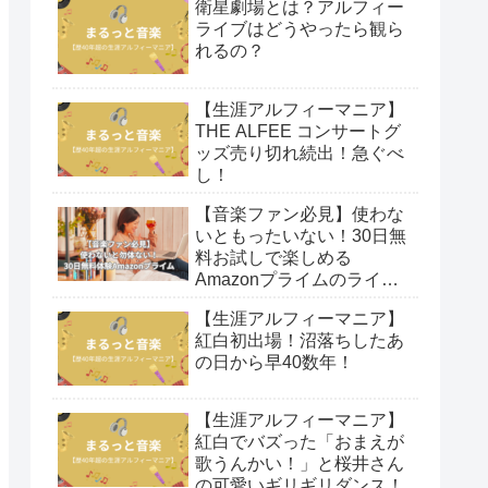
衛星劇場とは？アルフィー
ライブはどうやったら観ら
れるの？
【生涯アルフィーマニア】
THE ALFEE コンサートグ
ッズ売り切れ続出！急ぐべ
し！
【音楽ファン必見】使わな
いともったいない！30日無
料お試しで楽しめる
Amazonプライムのライブ
映像！
【生涯アルフィーマニア】
紅白初出場！沼落ちしたあ
の日から早40数年！
【生涯アルフィーマニア】
紅白でバズった「おまえが
歌うんかい！」と桜井さん
の可愛いギリギリダンス！