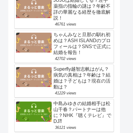
JUJUは結婚してる？左手
薬指の指輪の謎は？年齢不
詳の華麗なる経歴を徹底解
説！
46761 views
ちゃんみなと旦那の馴れ初
めは？ASH ISLANDのプロ
フィールは？SNSで正式に
結婚を報告！
42702 views
Superfly越智志帆はがん？
病気の真相は？年齢は？結
婚は？子どもは？現在の活
動は？
41229 views
中島みゆきの結婚相手は松
山千春？パートナーは他
に？NHK『聴くテレビ』で
DJ⁈
36121 views