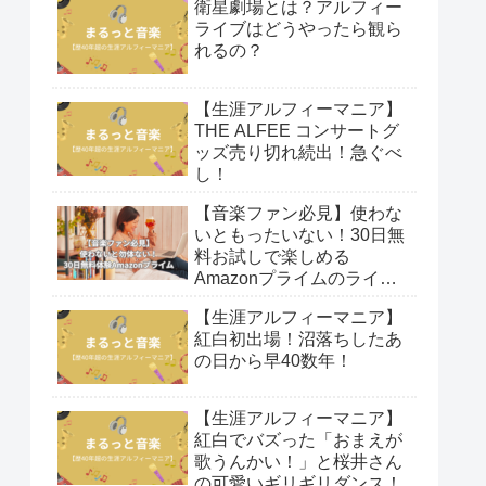
衛星劇場とは？アルフィー
ライブはどうやったら観ら
れるの？
【生涯アルフィーマニア】
THE ALFEE コンサートグ
ッズ売り切れ続出！急ぐべ
し！
【音楽ファン必見】使わな
いともったいない！30日無
料お試しで楽しめる
Amazonプライムのライブ
映像！
【生涯アルフィーマニア】
紅白初出場！沼落ちしたあ
の日から早40数年！
【生涯アルフィーマニア】
紅白でバズった「おまえが
歌うんかい！」と桜井さん
の可愛いギリギリダンス！