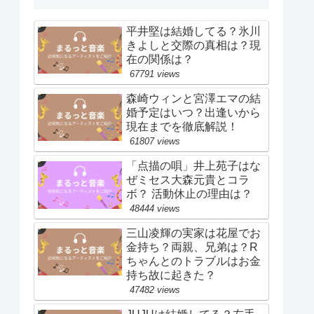
平井堅は結婚してる？氷川
きよしと交際の真相は？現
在の関係は？
67791 views
森崎ウィンと宮澤エマの結
婚予定はいつ？出逢いから
現在までを徹底解説！
61807 views
「点描の唄」井上苑子はな
ぜミセス大森元貴とコラ
ボ？ 活動休止の理由は？
48444 views
三山凌輝の実家は花屋でお
金持ち？両親、兄弟は？R
ちゃんとのトラブルはお金
持ち故に起きた？
47482 views