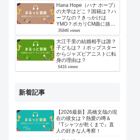
Hana Hope（ハナ ホープ）
の大学はどこ？国籍は？ハ
ーフなの？きっかけは
YMO？ポカリCM曲に抜
擢！
35846 views
大江千里の結婚相手は誰？
子どもは？Ｊポップスター
からジャズピアニストに転
身の理由は？
5416 views
新着記事
【2026最新】高橋文哉の現
在の彼女は？熱愛の噂＆
『Tシャツが乾くまで』直
人の好きな人考察！