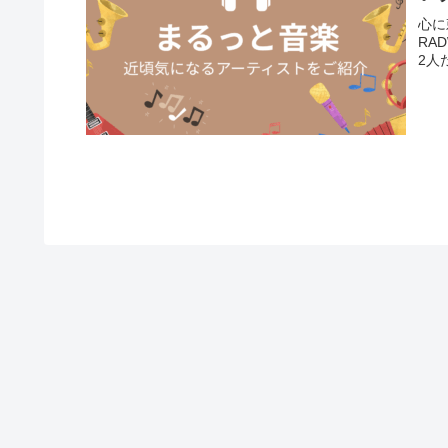
心に
RA
2人