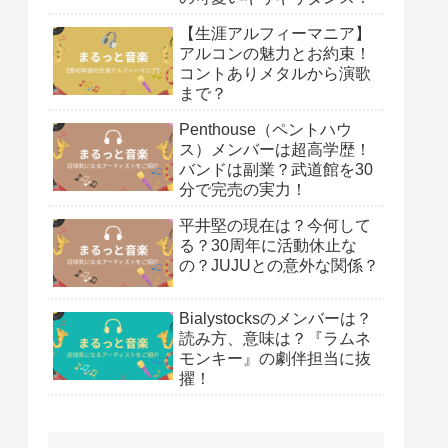
【生涯アルフィーマニア】
アルコンの魅力とお約束！
コントありメタルから演歌
まで？
Penthouse（ペントハウ
ス）メンバーは超高学歴！
バンドは副業？武道館を30
分で完売の実力！
平井堅の現在は？今何して
る？30周年に活動休止な
の？JUJUとの意外な関係？
Bialystocksのメンバーは？
読み方、意味は？『ラムネ
モンキー』の劇伴担当に抜
擢！