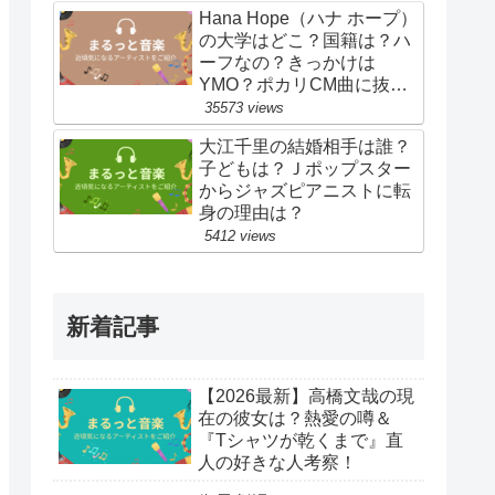
Hana Hope（ハナ ホープ）
の大学はどこ？国籍は？ハ
ーフなの？きっかけは
YMO？ポカリCM曲に抜
擢！
35573 views
大江千里の結婚相手は誰？
子どもは？Ｊポップスター
からジャズピアニストに転
身の理由は？
5412 views
新着記事
【2026最新】高橋文哉の現
在の彼女は？熱愛の噂＆
『Tシャツが乾くまで』直
人の好きな人考察！