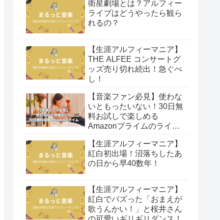
衛星劇場とは？アルフィー
ライブはどうやったら観ら
れるの？
【生涯アルフィーマニア】
THE ALFEE コンサートグ
ッズ売り切れ続出！急ぐべ
し！
【音楽ファン必見】使わな
いともったいない！30日無
料お試しで楽しめる
Amazonプライムのライブ
映像！
【生涯アルフィーマニア】
紅白初出場！沼落ちしたあ
の日から早40数年！
【生涯アルフィーマニア】
紅白でバズった「おまえが
歌うんかい！」と桜井さん
の可愛いギリギリダンス！