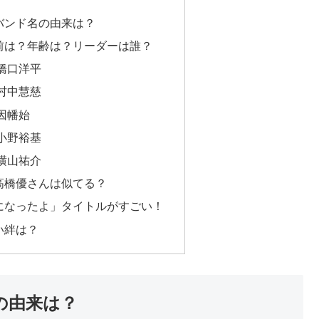
？バンド名の由来は？
名前は？年齢は？リーダーは誰？
 橋口洋平
 村中慧慈
 因幡始
 小野裕基
 横山祐介
と高橋優さんは似てる？
女になったよ」タイトルがすごい！
深い絆は？
の由来は？