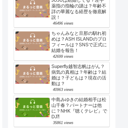
JUJUは結婚してる？左手
薬指の指輪の謎は？年齢不
詳の華麗なる経歴を徹底解
説！
46496 views
ちゃんみなと旦那の馴れ初
めは？ASH ISLANDのプロ
フィールは？SNSで正式に
結婚を報告！
42699 views
Superfly越智志帆はがん？
病気の真相は？年齢は？結
婚は？子どもは？現在の活
動は？
40963 views
中島みゆきの結婚相手は松
山千春？パートナーは他
に？NHK『聴くテレビ』で
DJ⁈
35861 views