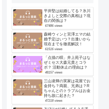
平井堅は結婚してる？氷川
きよしと交際の真相は？現
在の関係は？
67486 views
森崎ウィンと宮澤エマの結
婚予定はいつ？出逢いから
現在までを徹底解説！
61516 views
「点描の唄」井上苑子はな
ぜミセス大森元貴とコラ
ボ？ 活動休止の理由は？
48157 views
三山凌輝の実家は花屋でお
金持ち？両親、兄弟は？R
ちゃんとのトラブルはお金
持ち故に起きた？
47218 views