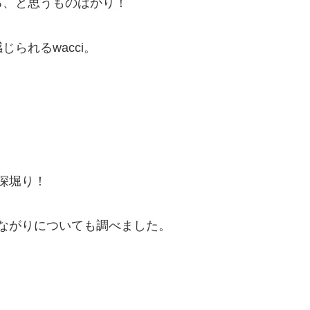
る、と思うものばかり！
られるwacci。
を深堀り！
つながりについても調べました。