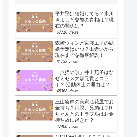
平井堅は結婚してる？氷川
きよしと交際の真相は？現
在の関係は？
67716 views
森崎ウィンと宮澤エマの結
婚予定はいつ？出逢いから
現在までを徹底解説！
61733 views
「点描の唄」井上苑子はな
ぜミセス大森元貴とコラ
ボ？ 活動休止の理由は？
48368 views
三山凌輝の実家は花屋でお
金持ち？両親、兄弟は？R
ちゃんとのトラブルはお金
持ち故に起きた？
47408 views