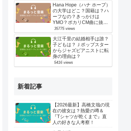
Hana Hope（ハナ ホープ）
の大学はどこ？国籍は？ハ
ーフなの？きっかけは
YMO？ポカリCM曲に抜
擢！
35775 views
大江千里の結婚相手は誰？
子どもは？Ｊポップスター
からジャズピアニストに転
身の理由は？
5416 views
新着記事
【2026最新】高橋文哉の現
在の彼女は？熱愛の噂＆
『Tシャツが乾くまで』直
人の好きな人考察！