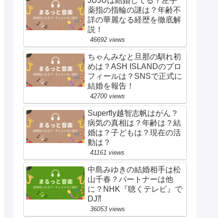
JUJUは結婚してる？左手
薬指の指輪の謎は？年齢不
詳の華麗なる経歴を徹底解
説！
46692 views
ちゃんみなと旦那の馴れ初
めは？ASH ISLANDのプロ
フィールは？SNSで正式に
結婚を報告！
42700 views
Superfly越智志帆はがん？
病気の真相は？年齢は？結
婚は？子どもは？現在の活
動は？
41161 views
中島みゆきの結婚相手は松
山千春？パートナーは他
に？NHK『聴くテレビ』で
DJ⁈
36053 views