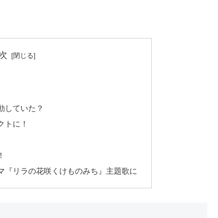
次
動していた？
クトに！
！
マ『リラの花咲くけものみち』主題歌に