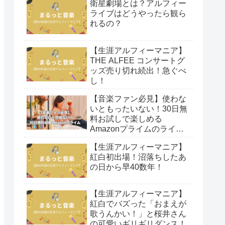
衛星劇場とは？アルフィー
ライブはどうやったら観ら
れるの？
【生涯アルフィーマニア】
THE ALFEE コンサートグ
ッズ売り切れ続出！急ぐべ
し！
【音楽ファン必見】使わな
いともったいない！30日無
料お試しで楽しめる
Amazonプライムのライブ
映像！
【生涯アルフィーマニア】
紅白初出場！沼落ちしたあ
の日から早40数年！
【生涯アルフィーマニア】
紅白でバズった「おまえが
歌うんかい！」と桜井さん
の可愛いギリギリダンス！