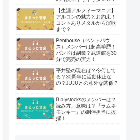
【生涯アルフィーマニア】
アルコンの魅力とお約束！
コントありメタルから演歌
まで？
Penthouse（ペントハウ
ス）メンバーは超高学歴！
バンドは副業？武道館を30
分で完売の実力！
平井堅の現在は？今何して
る？30周年に活動休止な
の？JUJUとの意外な関係？
Bialystocksのメンバーは？
読み方、意味は？『ラムネ
モンキー』の劇伴担当に抜
擢！