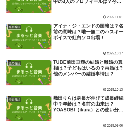
中の3人のプロフィールは？今年
も紅白出場へ！
2025.11.01
アイナ・ジ・エンドの国籍は？名
音楽番組
前の意味は？唯一無二のハスキー
ボイスで紅白ソロ出場！
2025.10.17
TUBE前田亘輝の結婚と離婚の真
音楽番組
相は？子どもはいるの？再婚は？
他のメンバーの結婚事情は？
2025.10.13
幾田りらは身長が伸びて成長継続
音楽番組
中？年齢は？名前の由来は？
YOASOBI（ikura）との使い分け
は？ソロで紅白出場！
2025.09.06