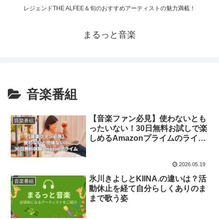
レジェンドTHE ALFEE＆旬のおすすめアーティストの魅力満載！
まるっと音楽
音楽番組
【音楽ファン必見】使わないとも
音楽番組
ったいない！30日無料お試しで楽
しめるAmazonプライムのライブ
映像！
2026.05.19
氷川きよしとKIINA.の違いは？活
音楽番組
動休止を経て自分らしくありのま
まで歌う姿