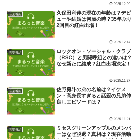
2025.12.20
久保田利伸の現在の年齢は？デビ
音楽番組
ューや結婚は何歳の時？35年ぶり
2回目の紅白出場！
2025.12.14
ロックオン・ソーシャル・クラブ
音楽番組
（RSC）と男闘呼組との違いは？
なぜ新たに結成？紅白出場決定！
2025.11.27
佐野勇斗の弟の名前は？イケメ
音楽番組
ン・高身長すぎると話題の兄弟仲
良しエピソードは？
2025.11.21
ミセスグリーンアップルのメンバ
音楽番組
ーはなぜ脱退？真相は？現在活動