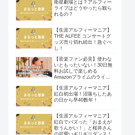
衛星劇場とは？アルフィー
ライブはどうやったら観ら
れるの？
【生涯アルフィーマニア】
THE ALFEE コンサートグ
ッズ売り切れ続出！急ぐべ
し！
【音楽ファン必見】使わな
いともったいない！30日無
料お試しで楽しめる
Amazonプライムのライブ
映像！
【生涯アルフィーマニア】
紅白初出場！沼落ちしたあ
の日から早40数年！
【生涯アルフィーマニア】
紅白でバズった「おまえが
歌うんかい！」と桜井さん
の可愛いギリギリダンス！