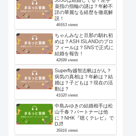
JUJUは結婚してる？左手
薬指の指輪の謎は？年齢不
詳の華麗なる経歴を徹底解
説！
46553 views
ちゃんみなと旦那の馴れ初
めは？ASH ISLANDのプロ
フィールは？SNSで正式に
結婚を報告！
42699 views
Superfly越智志帆はがん？
病気の真相は？年齢は？結
婚は？子どもは？現在の活
動は？
41020 views
中島みゆきの結婚相手は松
山千春？パートナーは他
に？NHK『聴くテレビ』で
DJ⁈
35916 views