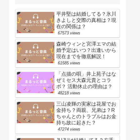
平井堅は結婚してる？氷川
きよしと交際の真相は？現
在の関係は？
67573 views
森崎ウィンと宮澤エマの結
婚予定はいつ？出逢いから
現在までを徹底解説！
61585 views
「点描の唄」井上苑子はな
ぜミセス大森元貴とコラ
ボ？ 活動休止の理由は？
48218 views
三山凌輝の実家は花屋でお
金持ち？両親、兄弟は？R
ちゃんとのトラブルはお金
持ち故に起きた？
47274 views