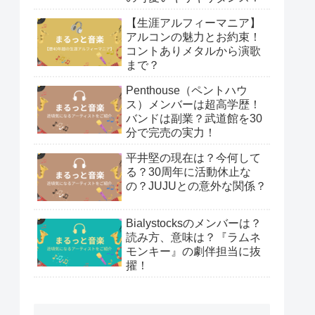
【生涯アルフィーマニア】
アルコンの魅力とお約束！
コントありメタルから演歌
まで？
Penthouse（ペントハウ
ス）メンバーは超高学歴！
バンドは副業？武道館を30
分で完売の実力！
平井堅の現在は？今何して
る？30周年に活動休止な
の？JUJUとの意外な関係？
Bialystocksのメンバーは？
読み方、意味は？『ラムネ
モンキー』の劇伴担当に抜
擢！