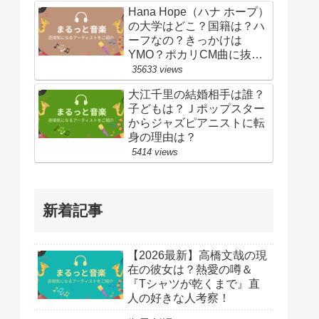
Hana Hope（ハナ ホープ）
の大学はどこ？国籍は？ハ
ーフなの？きっかけは
YMO？ポカリCM曲に抜
擢！
35633 views
大江千里の結婚相手は誰？
子どもは？Ｊポップスター
からジャズピアニストに転
身の理由は？
5414 views
新着記事
【2026最新】高橋文哉の現
在の彼女は？熱愛の噂＆
『Tシャツが乾くまで』直
人の好きな人考察！