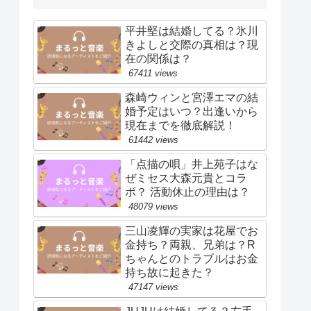
平井堅は結婚してる？氷川
きよしと交際の真相は？現
在の関係は？
67411 views
森崎ウィンと宮澤エマの結
婚予定はいつ？出逢いから
現在までを徹底解説！
61442 views
「点描の唄」井上苑子はな
ぜミセス大森元貴とコラ
ボ？ 活動休止の理由は？
48079 views
三山凌輝の実家は花屋でお
金持ち？両親、兄弟は？R
ちゃんとのトラブルはお金
持ち故に起きた？
47147 views