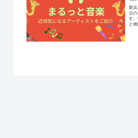
新浜
父の
す。
と挑