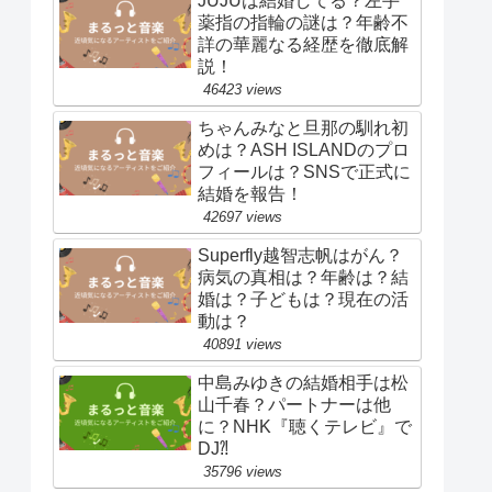
JUJUは結婚してる？左手
薬指の指輪の謎は？年齢不
詳の華麗なる経歴を徹底解
説！
46423 views
ちゃんみなと旦那の馴れ初
めは？ASH ISLANDのプロ
フィールは？SNSで正式に
結婚を報告！
42697 views
Superfly越智志帆はがん？
病気の真相は？年齢は？結
婚は？子どもは？現在の活
動は？
40891 views
中島みゆきの結婚相手は松
山千春？パートナーは他
に？NHK『聴くテレビ』で
DJ⁈
35796 views