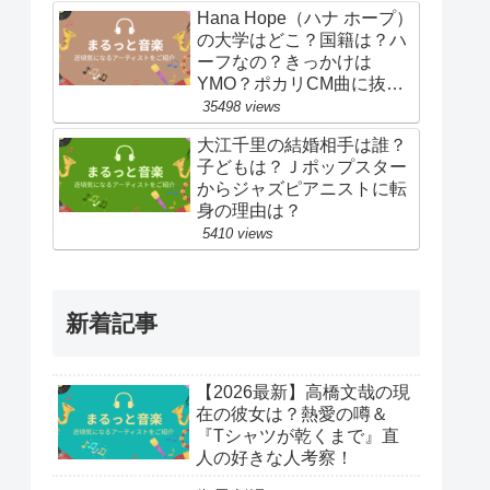
Hana Hope（ハナ ホープ）
の大学はどこ？国籍は？ハ
ーフなの？きっかけは
YMO？ポカリCM曲に抜
擢！
35498 views
大江千里の結婚相手は誰？
子どもは？Ｊポップスター
からジャズピアニストに転
身の理由は？
5410 views
新着記事
【2026最新】高橋文哉の現
在の彼女は？熱愛の噂＆
『Tシャツが乾くまで』直
人の好きな人考察！