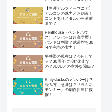
【生涯アルフィーマニア】
アルコンの魅力とお約束！
コントありメタルから演歌
まで？
Penthouse（ペントハウ
ス）メンバーは超高学歴！
バンドは副業？武道館を30
分で完売の実力！
平井堅の現在は？今何して
る？30周年に活動休止な
の？JUJUとの意外な関係？
Bialystocksのメンバーは？
読み方、意味は？『ラムネ
モンキー』の劇伴担当に抜
擢！