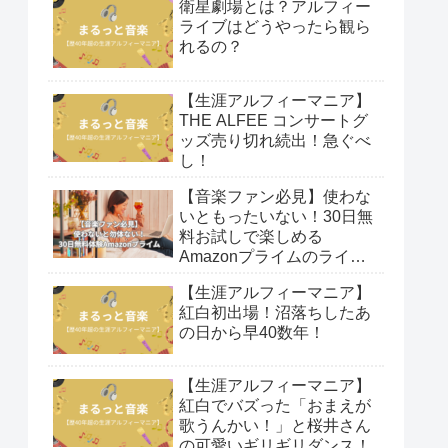
衛星劇場とは？アルフィー
ライブはどうやったら観ら
れるの？
【生涯アルフィーマニア】
THE ALFEE コンサートグ
ッズ売り切れ続出！急ぐべ
し！
【音楽ファン必見】使わな
いともったいない！30日無
料お試しで楽しめる
Amazonプライムのライブ
映像！
【生涯アルフィーマニア】
紅白初出場！沼落ちしたあ
の日から早40数年！
【生涯アルフィーマニア】
紅白でバズった「おまえが
歌うんかい！」と桜井さん
の可愛いギリギリダンス！