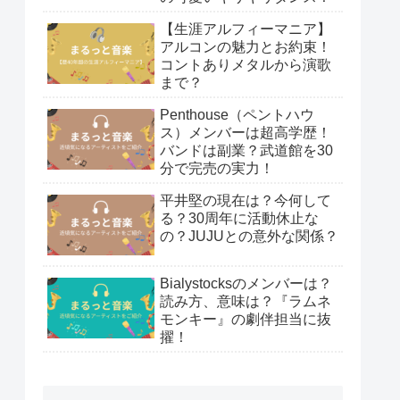
【生涯アルフィーマニア】
アルコンの魅力とお約束！
コントありメタルから演歌
まで？
Penthouse（ペントハウ
ス）メンバーは超高学歴！
バンドは副業？武道館を30
分で完売の実力！
平井堅の現在は？今何して
る？30周年に活動休止な
の？JUJUとの意外な関係？
Bialystocksのメンバーは？
読み方、意味は？『ラムネ
モンキー』の劇伴担当に抜
擢！