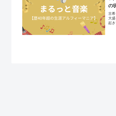
の
古希
大盛
起き