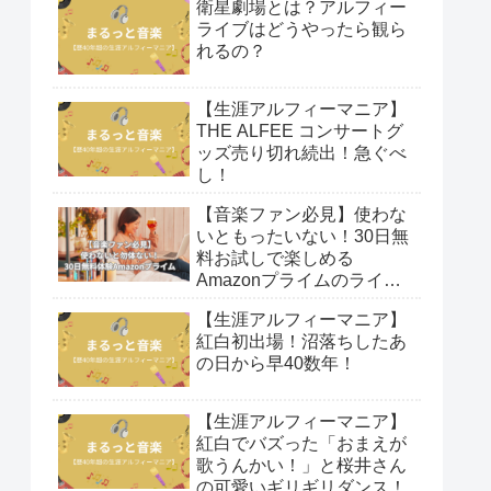
衛星劇場とは？アルフィー
ライブはどうやったら観ら
れるの？
【生涯アルフィーマニア】
THE ALFEE コンサートグ
ッズ売り切れ続出！急ぐべ
し！
【音楽ファン必見】使わな
いともったいない！30日無
料お試しで楽しめる
Amazonプライムのライブ
映像！
【生涯アルフィーマニア】
紅白初出場！沼落ちしたあ
の日から早40数年！
【生涯アルフィーマニア】
紅白でバズった「おまえが
歌うんかい！」と桜井さん
の可愛いギリギリダンス！