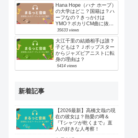
Hana Hope（ハナ ホープ）
の大学はどこ？国籍は？ハ
ーフなの？きっかけは
YMO？ポカリCM曲に抜
擢！
35633 views
大江千里の結婚相手は誰？
子どもは？Ｊポップスター
からジャズピアニストに転
身の理由は？
5414 views
新着記事
【2026最新】高橋文哉の現
在の彼女は？熱愛の噂＆
『Tシャツが乾くまで』直
人の好きな人考察！