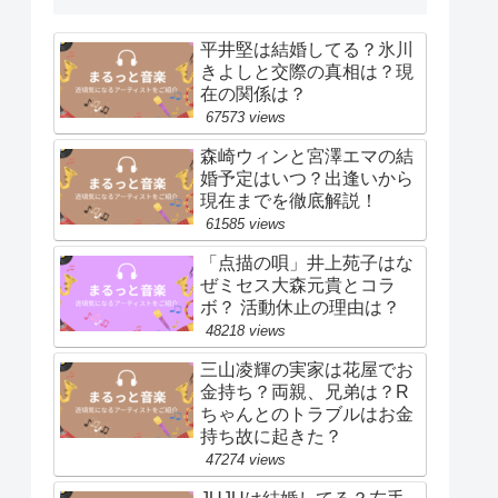
平井堅は結婚してる？氷川
きよしと交際の真相は？現
在の関係は？
67573 views
森崎ウィンと宮澤エマの結
婚予定はいつ？出逢いから
現在までを徹底解説！
61585 views
「点描の唄」井上苑子はな
ぜミセス大森元貴とコラ
ボ？ 活動休止の理由は？
48218 views
三山凌輝の実家は花屋でお
金持ち？両親、兄弟は？R
ちゃんとのトラブルはお金
持ち故に起きた？
47274 views