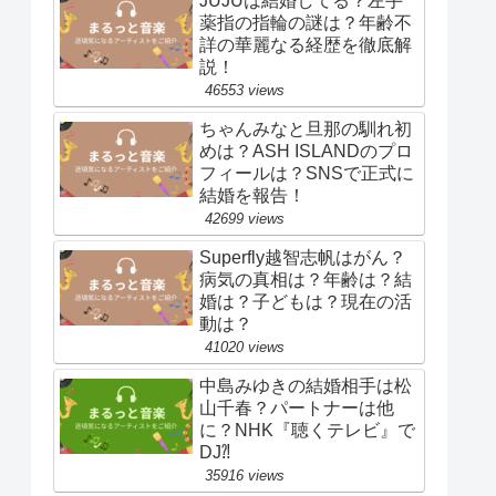
JUJUは結婚してる？左手
薬指の指輪の謎は？年齢不
詳の華麗なる経歴を徹底解
説！
46553 views
ちゃんみなと旦那の馴れ初
めは？ASH ISLANDのプロ
フィールは？SNSで正式に
結婚を報告！
42699 views
Superfly越智志帆はがん？
病気の真相は？年齢は？結
婚は？子どもは？現在の活
動は？
41020 views
中島みゆきの結婚相手は松
山千春？パートナーは他
に？NHK『聴くテレビ』で
DJ⁈
35916 views