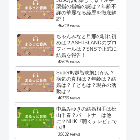
JUJUは結婚してる？左手
薬指の指輪の謎は？年齢不
詳の華麗なる経歴を徹底解
説！
46249 views
ちゃんみなと旦那の馴れ初
めは？ASH ISLANDのプロ
フィールは？SNSで正式に
結婚を報告！
42695 views
Superfly越智志帆はがん？
病気の真相は？年齢は？結
婚は？子どもは？現在の活
動は？
40736 views
中島みゆきの結婚相手は松
山千春？パートナーは他
に？NHK『聴くテレビ』で
DJ⁈
35632 views