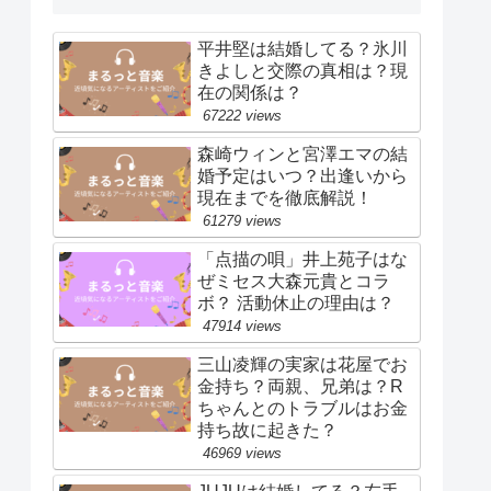
平井堅は結婚してる？氷川
きよしと交際の真相は？現
在の関係は？
67222 views
森崎ウィンと宮澤エマの結
婚予定はいつ？出逢いから
現在までを徹底解説！
61279 views
「点描の唄」井上苑子はな
ぜミセス大森元貴とコラ
ボ？ 活動休止の理由は？
47914 views
三山凌輝の実家は花屋でお
金持ち？両親、兄弟は？R
ちゃんとのトラブルはお金
持ち故に起きた？
46969 views