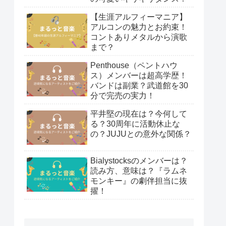
【生涯アルフィーマニア】
アルコンの魅力とお約束！
コントありメタルから演歌
まで？
Penthouse（ペントハウ
ス）メンバーは超高学歴！
バンドは副業？武道館を30
分で完売の実力！
平井堅の現在は？今何して
る？30周年に活動休止な
の？JUJUとの意外な関係？
Bialystocksのメンバーは？
読み方、意味は？『ラムネ
モンキー』の劇伴担当に抜
擢！