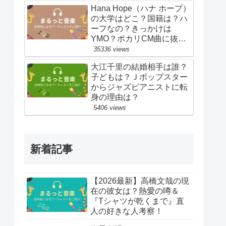
Hana Hope（ハナ ホープ）
の大学はどこ？国籍は？ハ
ーフなの？きっかけは
YMO？ポカリCM曲に抜
擢！
35336 views
大江千里の結婚相手は誰？
子どもは？Ｊポップスター
からジャズピアニストに転
身の理由は？
5406 views
新着記事
【2026最新】高橋文哉の現
在の彼女は？熱愛の噂＆
『Tシャツが乾くまで』直
人の好きな人考察！