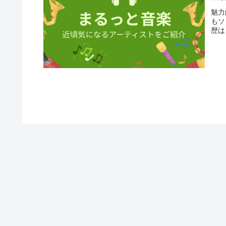
魅力
もソ
歴は