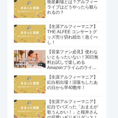
衛星劇場とは？アルフィー
ライブはどうやったら観ら
れるの？
【生涯アルフィーマニア】
THE ALFEE コンサートグ
ッズ売り切れ続出！急ぐべ
し！
【音楽ファン必見】使わな
いともったいない！30日無
料お試しで楽しめる
Amazonプライムのライブ
映像！
【生涯アルフィーマニア】
紅白初出場！沼落ちしたあ
の日から早40数年！
【生涯アルフィーマニア】
紅白でバズった「おまえが
歌うんかい！」と桜井さん
の可愛いギリギリダンス！