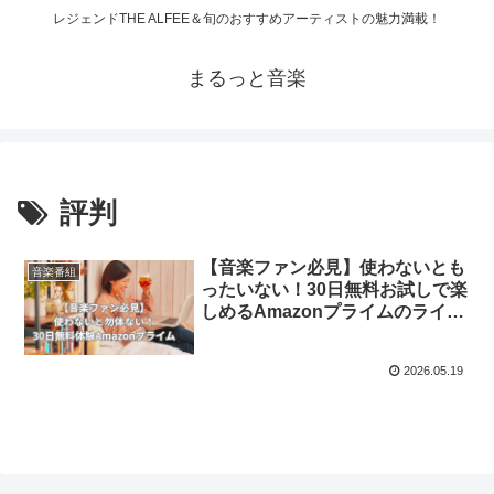
レジェンドTHE ALFEE＆旬のおすすめアーティストの魅力満載！
まるっと音楽
評判
【音楽ファン必見】使わないとも
音楽番組
ったいない！30日無料お試しで楽
しめるAmazonプライムのライブ
映像！
2026.05.19