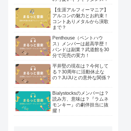
【生涯アルフィーマニア】
アルコンの魅力とお約束！
コントありメタルから演歌
まで？
Penthouse（ペントハウ
ス）メンバーは超高学歴！
バンドは副業？武道館を30
分で完売の実力！
平井堅の現在は？今何して
る？30周年に活動休止な
の？JUJUとの意外な関係？
Bialystocksのメンバーは？
読み方、意味は？『ラムネ
モンキー』の劇伴担当に抜
擢！