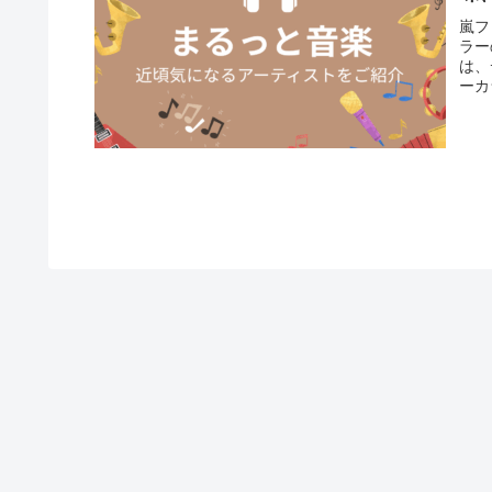
嵐フ
ラー
は、
ーカ