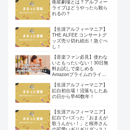
衛星劇場とは？アルフィー
ライブはどうやったら観ら
れるの？
【生涯アルフィーマニア】
THE ALFEE コンサートグ
ッズ売り切れ続出！急ぐべ
し！
【音楽ファン必見】使わな
いともったいない！30日無
料お試しで楽しめる
Amazonプライムのライブ
映像！
【生涯アルフィーマニア】
紅白初出場！沼落ちしたあ
の日から早40数年！
【生涯アルフィーマニア】
紅白でバズった「おまえが
歌うんかい！」と桜井さん
の可愛いギリギリダンス！