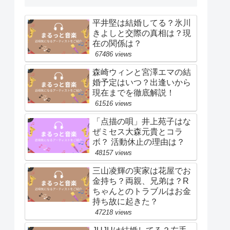
平井堅は結婚してる？氷川
きよしと交際の真相は？現
在の関係は？
67486 views
森崎ウィンと宮澤エマの結
婚予定はいつ？出逢いから
現在までを徹底解説！
61516 views
「点描の唄」井上苑子はな
ぜミセス大森元貴とコラ
ボ？ 活動休止の理由は？
48157 views
三山凌輝の実家は花屋でお
金持ち？両親、兄弟は？R
ちゃんとのトラブルはお金
持ち故に起きた？
47218 views