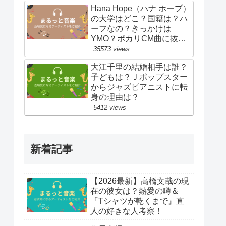
Hana Hope（ハナ ホープ）
の大学はどこ？国籍は？ハ
ーフなの？きっかけは
YMO？ポカリCM曲に抜
擢！
35573 views
大江千里の結婚相手は誰？
子どもは？Ｊポップスター
からジャズピアニストに転
身の理由は？
5412 views
新着記事
【2026最新】高橋文哉の現
在の彼女は？熱愛の噂＆
『Tシャツが乾くまで』直
人の好きな人考察！