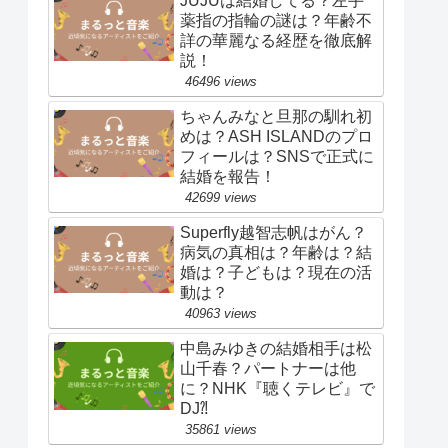
JUJUは結婚してる？左手
薬指の指輪の謎は？年齢不
詳の華麗なる経歴を徹底解
説！
46496 views
ちゃんみなと旦那の馴れ初
めは？ASH ISLANDのプロ
フィールは？SNSで正式に
結婚を報告！
42699 views
Superfly越智志帆はがん？
病気の真相は？年齢は？結
婚は？子どもは？現在の活
動は？
40963 views
中島みゆきの結婚相手は松
山千春？パートナーは他
に？NHK『聴くテレビ』で
DJ⁈
35861 views