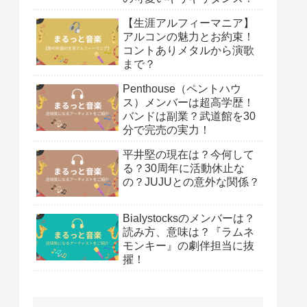
【生涯アルフィーマニア】
アルコンの魅力とお約束！
コントありメタルから演歌
まで？
Penthouse（ペントハウ
ス）メンバーは超高学歴！
バンドは副業？武道館を30
分で完売の実力！
平井堅の現在は？今何して
る？30周年に活動休止な
の？JUJUとの意外な関係？
Bialystocksのメンバーは？
読み方、意味は？『ラムネ
モンキー』の劇伴担当に抜
擢！