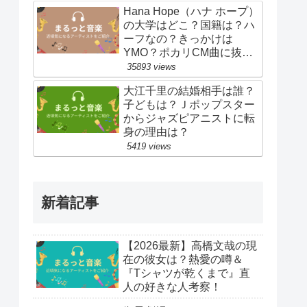
Hana Hope（ハナ ホープ）
の大学はどこ？国籍は？ハ
ーフなの？きっかけは
YMO？ポカリCM曲に抜
擢！
35893 views
大江千里の結婚相手は誰？
子どもは？Ｊポップスター
からジャズピアニストに転
身の理由は？
5419 views
新着記事
【2026最新】高橋文哉の現
在の彼女は？熱愛の噂＆
『Tシャツが乾くまで』直
人の好きな人考察！