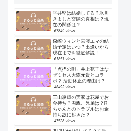
平井堅は結婚してる？氷川
きよしと交際の真相は？現
在の関係は？
67849 views
森崎ウィンと宮澤エマの結
婚予定はいつ？出逢いから
現在までを徹底解説！
61851 views
「点描の唄」井上苑子はな
ぜミセス大森元貴とコラ
ボ？ 活動休止の理由は？
48492 views
三山凌輝の実家は花屋でお
金持ち？両親、兄弟は？R
ちゃんとのトラブルはお金
持ち故に起きた？
47528 views