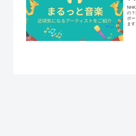
NH
の？
ボー
ます