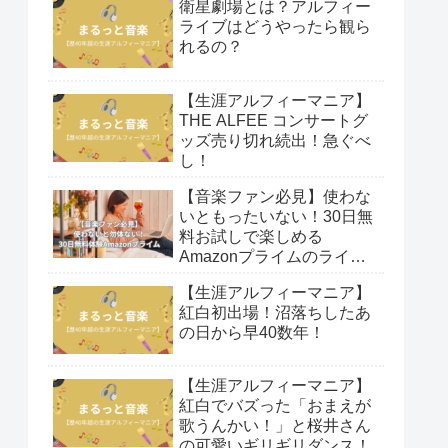
衛星劇場とは？アルフィー
ライブはどうやったら観ら
れるの？
【生涯アルフィーマニア】
THE ALFEE コンサートグ
ッズ売り切れ続出！急ぐべ
し！
【音楽ファン必見】使わな
いともったいない！30日無
料お試しで楽しめる
Amazonプライムのライブ
映像！
【生涯アルフィーマニア】
紅白初出場！沼落ちしたあ
の日から早40数年！
【生涯アルフィーマニア】
紅白でバズった「おまえが
歌うんかい！」と桜井さん
の可愛いギリギリダンス！