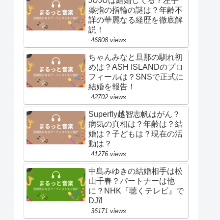
JUJUは結婚してる？左手
薬指の指輪の謎は？年齢不
詳の華麗なる経歴を徹底解
説！
46808 views
ちゃんみなと旦那の馴れ初
めは？ASH ISLANDのプロ
フィールは？SNSで正式に
結婚を報告！
42702 views
Superfly越智志帆はがん？
病気の真相は？年齢は？結
婚は？子どもは？現在の活
動は？
41276 views
中島みゆきの結婚相手は松
山千春？パートナーは他
に？NHK『聴くテレビ』で
DJ⁈
36171 views