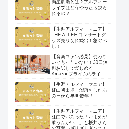
衛星劇場とは？アルフィー
ライブはどうやったら観ら
れるの？
【生涯アルフィーマニア】
THE ALFEE コンサートグ
ッズ売り切れ続出！急ぐべ
し！
【音楽ファン必見】使わな
いともったいない！30日無
料お試しで楽しめる
Amazonプライムのライブ
映像！
【生涯アルフィーマニア】
紅白初出場！沼落ちしたあ
の日から早40数年！
【生涯アルフィーマニア】
紅白でバズった「おまえが
歌うんかい！」と桜井さん
の可愛いギリギリダンス！