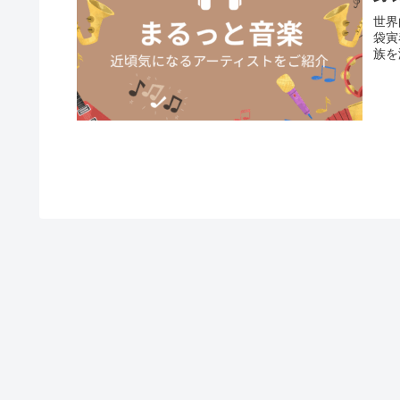
世界
袋寅
族を