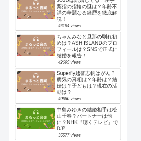
JUJUは結婚してる？左手
薬指の指輪の謎は？年齢不
詳の華麗なる経歴を徹底解
説！
46194 views
ちゃんみなと旦那の馴れ初
めは？ASH ISLANDのプロ
フィールは？SNSで正式に
結婚を報告！
42695 views
Superfly越智志帆はがん？
病気の真相は？年齢は？結
婚は？子どもは？現在の活
動は？
40680 views
中島みゆきの結婚相手は松
山千春？パートナーは他
に？NHK『聴くテレビ』で
DJ⁈
35577 views