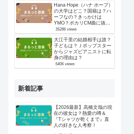
Hana Hope（ハナ ホープ）
の大学はどこ？国籍は？ハ
ーフなの？きっかけは
YMO？ポカリCM曲に抜
擢！
35286 views
大江千里の結婚相手は誰？
子どもは？Ｊポップスター
からジャズピアニストに転
身の理由は？
5406 views
新着記事
【2026最新】高橋文哉の現
在の彼女は？熱愛の噂＆
『Tシャツが乾くまで』直
人の好きな人考察！