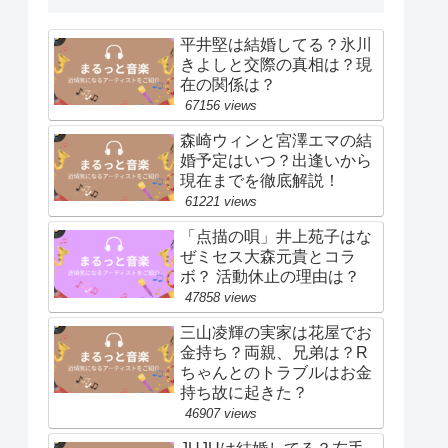
平井堅は結婚してる？氷川
きよしと交際の真相は？現
在の関係は？
67156 views
森崎ウィンと宮澤エマの結
婚予定はいつ？出逢いから
現在までを徹底解説！
61221 views
「点描の唄」井上苑子はな
ぜミセス大森元貴とコラ
ボ？ 活動休止の理由は？
47858 views
三山凌輝の実家は花屋でお
金持ち？両親、兄弟は？R
ちゃんとのトラブルはお金
持ち故に起きた？
46907 views