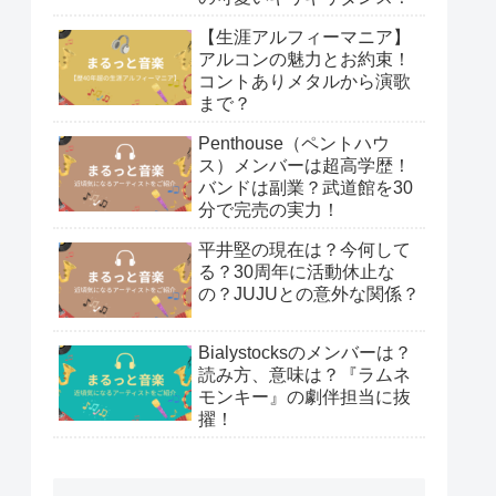
【生涯アルフィーマニア】
アルコンの魅力とお約束！
コントありメタルから演歌
まで？
Penthouse（ペントハウ
ス）メンバーは超高学歴！
バンドは副業？武道館を30
分で完売の実力！
平井堅の現在は？今何して
る？30周年に活動休止な
の？JUJUとの意外な関係？
Bialystocksのメンバーは？
読み方、意味は？『ラムネ
モンキー』の劇伴担当に抜
擢！