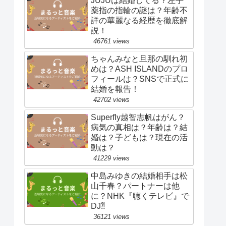
JUJUは結婚してる？左手
薬指の指輪の謎は？年齢不
詳の華麗なる経歴を徹底解
説！
46761 views
ちゃんみなと旦那の馴れ初
めは？ASH ISLANDのプロ
フィールは？SNSで正式に
結婚を報告！
42702 views
Superfly越智志帆はがん？
病気の真相は？年齢は？結
婚は？子どもは？現在の活
動は？
41229 views
中島みゆきの結婚相手は松
山千春？パートナーは他
に？NHK『聴くテレビ』で
DJ⁈
36121 views