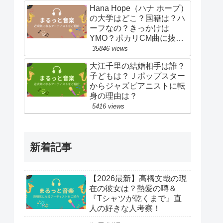
Hana Hope（ハナ ホープ）
の大学はどこ？国籍は？ハ
ーフなの？きっかけは
YMO？ポカリCM曲に抜
擢！
35846 views
大江千里の結婚相手は誰？
子どもは？Ｊポップスター
からジャズピアニストに転
身の理由は？
5416 views
新着記事
【2026最新】高橋文哉の現
在の彼女は？熱愛の噂＆
『Tシャツが乾くまで』直
人の好きな人考察！