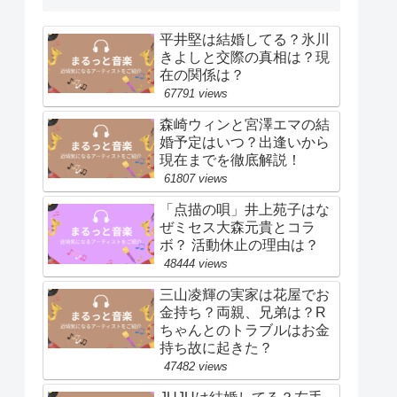
平井堅は結婚してる？氷川
きよしと交際の真相は？現
在の関係は？
67791 views
森崎ウィンと宮澤エマの結
婚予定はいつ？出逢いから
現在までを徹底解説！
61807 views
「点描の唄」井上苑子はな
ぜミセス大森元貴とコラ
ボ？ 活動休止の理由は？
48444 views
三山凌輝の実家は花屋でお
金持ち？両親、兄弟は？R
ちゃんとのトラブルはお金
持ち故に起きた？
47482 views