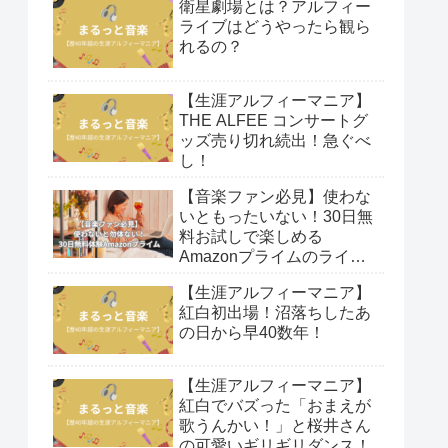
衛星劇場とは？アルフィー
ライブはどうやったら観ら
れるの？
【生涯アルフィーマニア】
THE ALFEE コンサートグ
ッズ売り切れ続出！急ぐべ
し！
【音楽ファン必見】使わな
いともったいない！30日無
料お試しで楽しめる
Amazonプライムのライブ
映像！
【生涯アルフィーマニア】
紅白初出場！沼落ちしたあ
の日から早40数年！
【生涯アルフィーマニア】
紅白でバズった「おまえが
歌うんかい！」と桜井さん
の可愛いギリギリダンス！