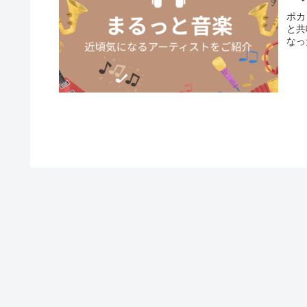
ポカ
と共
なっ