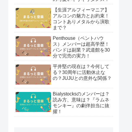
【生涯アルフィーマニア】
アルコンの魅力とお約束！
コントありメタルから演歌
まで？
Penthouse（ペントハウ
ス）メンバーは超高学歴！
バンドは副業？武道館を30
分で完売の実力！
平井堅の現在は？今何して
る？30周年に活動休止な
の？JUJUとの意外な関係？
Bialystocksのメンバーは？
読み方、意味は？『ラムネ
モンキー』の劇伴担当に抜
擢！