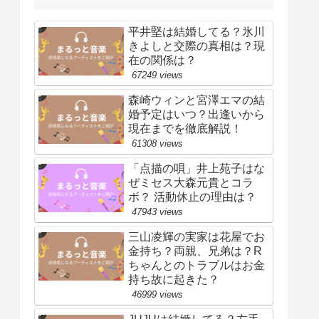
平井堅は結婚してる？氷川
きよしと交際の真相は？現
在の関係は？
67249 views
森崎ウィンと宮澤エマの結
婚予定はいつ？出逢いから
現在までを徹底解説！
61308 views
「点描の唄」井上苑子はな
ぜミセス大森元貴とコラ
ボ？ 活動休止の理由は？
47943 views
三山凌輝の実家は花屋でお
金持ち？両親、兄弟は？R
ちゃんとのトラブルはお金
持ち故に起きた？
46999 views