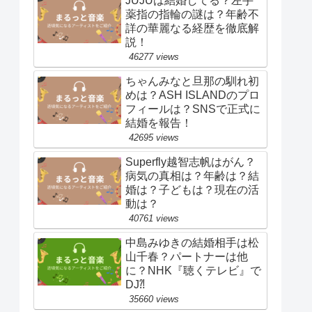
JUJUは結婚してる？左手
薬指の指輪の謎は？年齢不
詳の華麗なる経歴を徹底解
説！
46277 views
ちゃんみなと旦那の馴れ初
めは？ASH ISLANDのプロ
フィールは？SNSで正式に
結婚を報告！
42695 views
Superfly越智志帆はがん？
病気の真相は？年齢は？結
婚は？子どもは？現在の活
動は？
40761 views
中島みゆきの結婚相手は松
山千春？パートナーは他
に？NHK『聴くテレビ』で
DJ⁈
35660 views