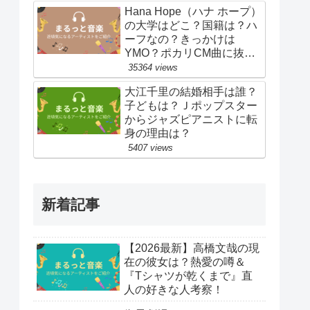
Hana Hope（ハナ ホープ）
の大学はどこ？国籍は？ハ
ーフなの？きっかけは
YMO？ポカリCM曲に抜
擢！
35364 views
大江千里の結婚相手は誰？
子どもは？Ｊポップスター
からジャズピアニストに転
身の理由は？
5407 views
新着記事
【2026最新】高橋文哉の現
在の彼女は？熱愛の噂＆
『Tシャツが乾くまで』直
人の好きな人考察！