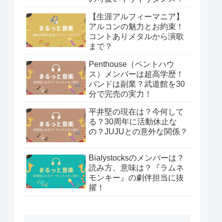
【生涯アルフィーマニア】
アルコンの魅力とお約束！
コントありメタルから演歌
まで？
Penthouse（ペントハウ
ス）メンバーは超高学歴！
バンドは副業？武道館を30
分で完売の実力！
平井堅の現在は？今何して
る？30周年に活動休止な
の？JUJUとの意外な関係？
Bialystocksのメンバーは？
読み方、意味は？『ラムネ
モンキー』の劇伴担当に抜
擢！