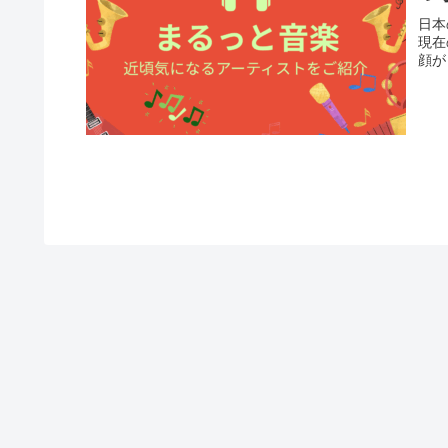
日本
現在
顔が