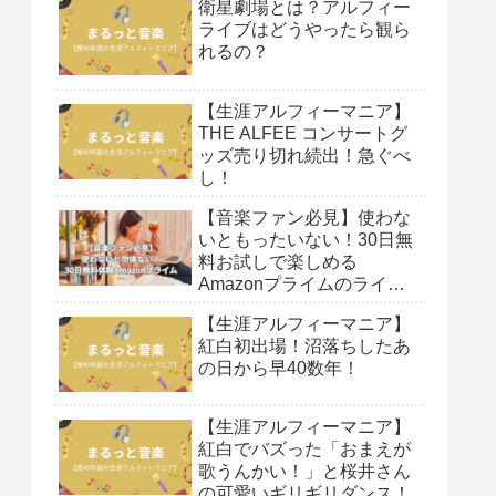
衛星劇場とは？アルフィー
ライブはどうやったら観ら
れるの？
【生涯アルフィーマニア】
THE ALFEE コンサートグ
ッズ売り切れ続出！急ぐべ
し！
【音楽ファン必見】使わな
いともったいない！30日無
料お試しで楽しめる
Amazonプライムのライブ
映像！
【生涯アルフィーマニア】
紅白初出場！沼落ちしたあ
の日から早40数年！
【生涯アルフィーマニア】
紅白でバズった「おまえが
歌うんかい！」と桜井さん
の可愛いギリギリダンス！