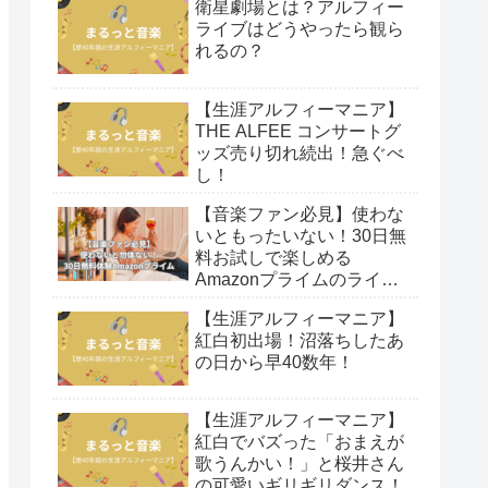
衛星劇場とは？アルフィー
ライブはどうやったら観ら
れるの？
【生涯アルフィーマニア】
THE ALFEE コンサートグ
ッズ売り切れ続出！急ぐべ
し！
【音楽ファン必見】使わな
いともったいない！30日無
料お試しで楽しめる
Amazonプライムのライブ
映像！
【生涯アルフィーマニア】
紅白初出場！沼落ちしたあ
の日から早40数年！
【生涯アルフィーマニア】
紅白でバズった「おまえが
歌うんかい！」と桜井さん
の可愛いギリギリダンス！