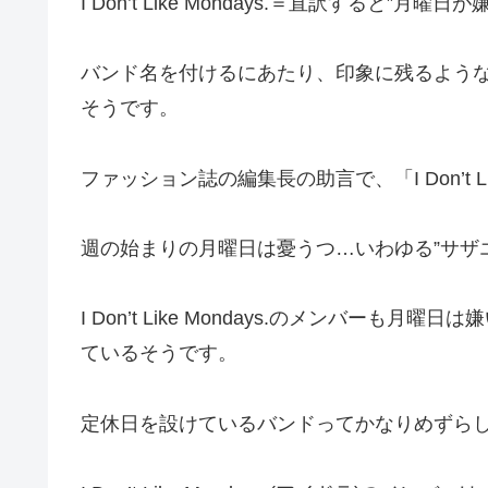
I Don’t Like Mondays.＝直訳すると”月曜日
バンド名を付けるにあたり、印象に残るよう
そうです。
ファッション誌の編集長の助言で、「I Don’t Li
週の始まりの月曜日は憂うつ…いわゆる”サザ
I Don’t Like Mondays.のメンバー
ているそうです。
定休日を設けているバンドってかなりめずら