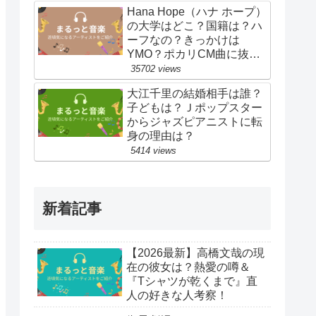
Hana Hope（ハナ ホープ）
の大学はどこ？国籍は？ハ
ーフなの？きっかけは
YMO？ポカリCM曲に抜
擢！
35702 views
大江千里の結婚相手は誰？
子どもは？Ｊポップスター
からジャズピアニストに転
身の理由は？
5414 views
新着記事
【2026最新】高橋文哉の現
在の彼女は？熱愛の噂＆
『Tシャツが乾くまで』直
人の好きな人考察！