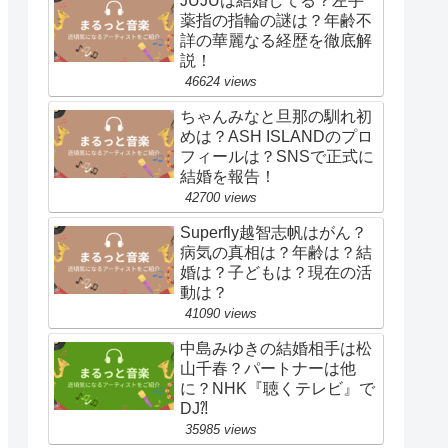
JUJUは結婚してる？左手
薬指の指輪の謎は？年齢不
詳の華麗なる経歴を徹底解
説！
46624 views
ちゃんみなと旦那の馴れ初
めは？ASH ISLANDのプロ
フィールは？SNSで正式に
結婚を報告！
42700 views
Superfly越智志帆はがん？
病気の真相は？年齢は？結
婚は？子どもは？現在の活
動は？
41090 views
中島みゆきの結婚相手は松
山千春？パートナーは他
に？NHK『聴くテレビ』で
DJ⁈
35985 views