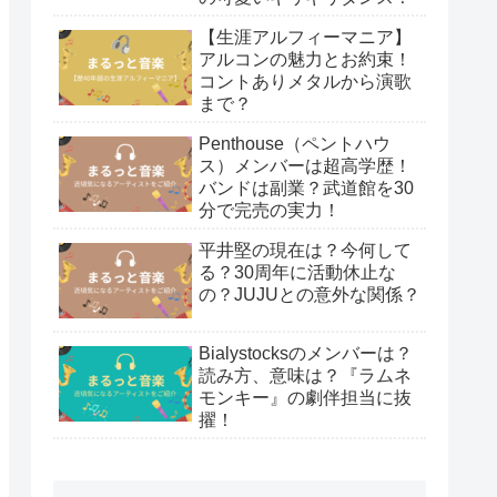
【生涯アルフィーマニア】
アルコンの魅力とお約束！
コントありメタルから演歌
まで？
Penthouse（ペントハウ
ス）メンバーは超高学歴！
バンドは副業？武道館を30
分で完売の実力！
平井堅の現在は？今何して
る？30周年に活動休止な
の？JUJUとの意外な関係？
Bialystocksのメンバーは？
読み方、意味は？『ラムネ
モンキー』の劇伴担当に抜
擢！