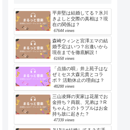
平井堅は結婚してる？氷川
きよしと交際の真相は？現
在の関係は？
67644 views
森崎ウィンと宮澤エマの結
婚予定はいつ？出逢いから
現在までを徹底解説！
61658 views
「点描の唄」井上苑子はな
ぜミセス大森元貴とコラ
ボ？ 活動休止の理由は？
48288 views
三山凌輝の実家は花屋でお
金持ち？両親、兄弟は？R
ちゃんとのトラブルはお金
持ち故に起きた？
47339 views