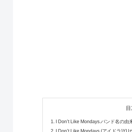
目
I Don’t Like Mondays.
I Don’t Like Mondays.(アイドラ)